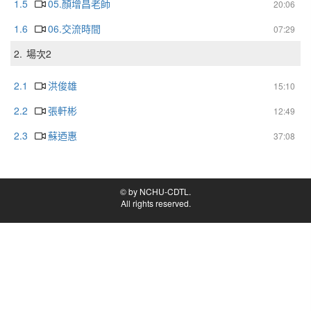
1.5
05.顏增昌老師
20:06
1.6
06.交流時間
07:29
2.
場次2
2.1
洪俊雄
15:10
2.2
張軒彬
12:49
2.3
蘇迺惠
37:08
© by NCHU-CDTL.
All rights reserved.