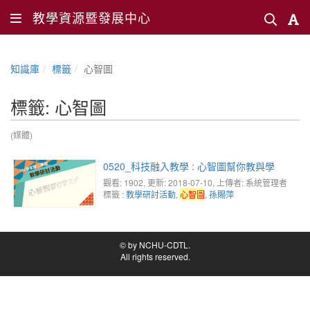
教學資源暨發展中心
知識庫
標籤
心智圖
標籤: 心智圖
(媒體)
0520_科技融入教學 : 心智圖幫你教與學
觀看: 1902
, 更新: 2018-07-10,
上傳者: 系統管理者
標籤 :
教學研討活動
,
心智圖
,
孫賜萍
© by NCHU-CDTL.
All rights reserved.