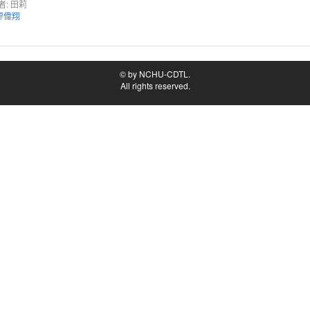
者: 田莉
廖偉翔
© by NCHU-CDTL.
All rights reserved.