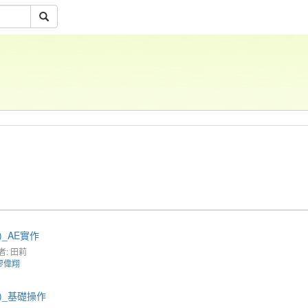
)_AE實作
者: 田莉
廖偉翔
)_基礎操作