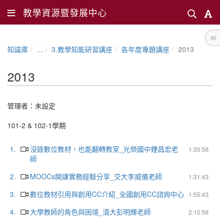
教學資源暨發展中心
知識庫
...
3.教學知能研習講座
各年度專題講座
2013
2013
管理者：未設定
101-2 & 102-1學期
1.
沒錄數位教材，也能翻轉教室_光榮國中鍾昌宏老
1:30:56
師
2.
MOOCs開課實務經驗分享_交大李威儀老師
1:31:43
3.
數位教材引用與創用CC介紹_全國創用CC諮詢中心
1:55:43
4.
大學教師的角色與困境_清大彭明輝老師
2:15:56