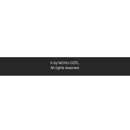
© by NCHU-CDTL.
All rights reserved.