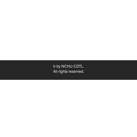
© by NCHU-CDTL.
All rights reserved.