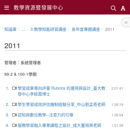
教學資源暨發展中心
知識庫
...
3.教學知能研習講座
各年度專題講座
2011
2011
管理者：
系統管理者
99-2 & 100-1學期
1.
學習成果導向評量 Rubrics 的運用與設計_臺大教
2:01:41
發中心李紋霞博士
2.
學生學習成效評估機制經驗分享_中山劉孟奇老師
1:26:19
3.
認知與數位教學--注意力的引導
1:36:54
4.
服務學習融入專業課程之設計_成大董旭英老師
1:51:38