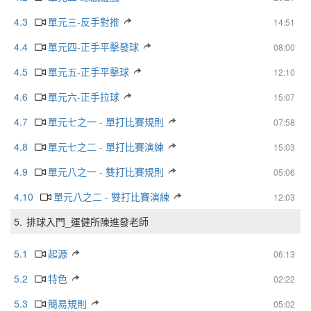
4.3
單元三-反手對推
14:51
4.4
單元四-正手平擊發球
08:00
4.5
單元五-正手平擊球
12:10
4.6
單元六-正手拉球
15:07
4.7
單元七之一 - 單打比賽規則
07:58
4.8
單元七之二 - 單打比賽演練
15:03
4.9
單元八之一 - 雙打比賽規則
05:06
4.10
單元八之二 - 雙打比賽演練
12:03
5.
排球入門_運健所陳進發老師
5.1
起源
06:13
5.2
特色
02:22
5.3
簡易規則
05:02