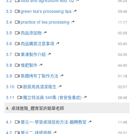
3.2
food and agriculture edu. 02
06:24
3.3
green tea's processing tips
09:48
3.4
practice of tea processing
11:17
3.5
肉品添加物
02:29
3.6
肉品購買注意事項
03:40
3.7
果凍製作介紹
04:35
3.8
堆肥製作
44:40
3.9
焦糖烤布丁製作方法
01:18
3.10
廚房用具清潔衛生
02:07
3.11
獨立特派員 345集 (食安急重症)
28:48
4.
桌球進階_體育室許銘華老師
4.1
單元一-學習桌球技術方法-翻轉教室
11:48
4.2
單元二-球感遊戲
20:21