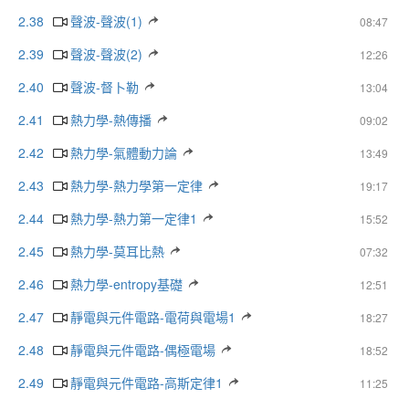
2.38
聲波-聲波(1)
08:47
2.39
聲波-聲波(2)
12:26
2.40
聲波-督卜勒
13:04
2.41
熱力學-熱傳播
09:02
2.42
熱力學-氣體動力論
13:49
2.43
熱力學-熱力學第一定律
19:17
2.44
熱力學-熱力第一定律1
15:52
2.45
熱力學-莫耳比熱
07:32
2.46
熱力學-entropy基礎
12:51
2.47
靜電與元件電路-電荷與電場1
18:27
2.48
靜電與元件電路-偶極電場
18:52
2.49
靜電與元件電路-高斯定律1
11:25