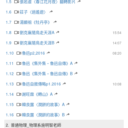
1.5
張若虛〈春江花月夜〉翻轉影片
1.6
莊子〈逍遙遊〉
1.7
湯顯祖《牡丹亭》
1.8
劉克襄隨鳥走天涯A
15:54
1.9
劉克襄隨鳥走天涯B
14:07
1.10
魯迅p2,2016
08:20
1.11
魯迅《集外集‧魯迅自傳》A
1.12
魯迅《集外集‧魯迅自傳》B
1.13
魯迅自敘傳略p1.2016
10:08
1.14
謝旺霖《轉山》A
1.15
韓良露〈潤餅的故事〉A
1.16
韓良露〈潤餅的故事〉B
2.
普通物理_物理系施明智老師