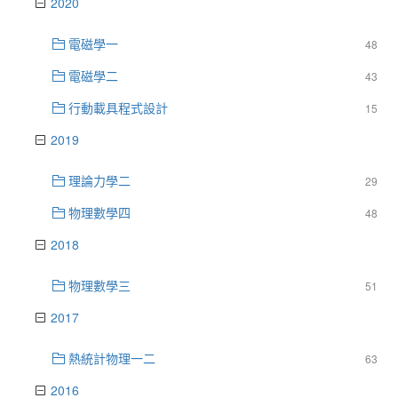
2020
電磁學一
48
電磁學二
43
行動載具程式設計
15
2019
理論力學二
29
物理數學四
48
2018
物理數學三
51
2017
熱統計物理一二
63
2016