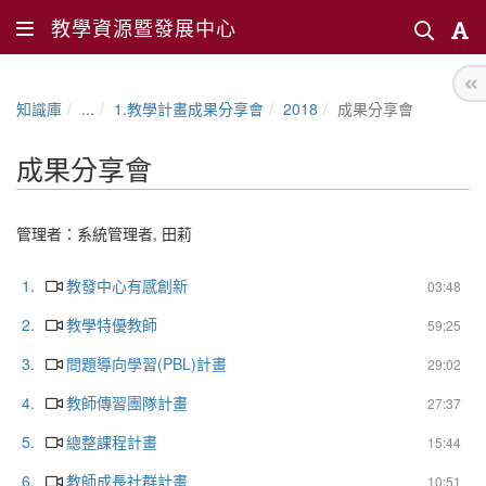
教學資源暨發展中心
知識庫
...
1.教學計畫成果分享會
2018
成果分享會
成果分享會
管理者：
系統管理者
,
田莉
1.
教發中心有感創新
03:48
2.
教學特優教師
59:25
3.
問題導向學習(PBL)計畫
29:02
4.
教師傳習團隊計畫
27:37
5.
總整課程計畫
15:44
6.
教師成長社群計畫
10:51