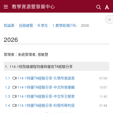
教學資源暨發展中心
知識庫
目錄總覽
B.學生
1.教學助理(TA)
2026
2026
管理者：
系統管理者
,
張敏慧
1.
114-1校院級課程特優與優良TA經驗分享
1.1
114-1特優TA經驗分享-化學所張語恩
07:09
1.2
114-1特優TA經驗分享-中文所張肇麟
13:07
1.3
114-1特優TA經驗分享-中文所王郁雯
11:42
1.4
114-1特優TA經驗分享-科管所蔡昀容
07:48