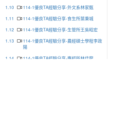
1.10
114-1優良TA經驗分享-外文系林家甄
1.11
114-1優良TA經驗分享-食生所葉秉城
1.12
114-1優良TA經驗分享-生管所王吳昭宏
1.13
114-1優良TA經驗分享-農經碩士學程李政
陽
1.14
114-1優良TA經驗分享-應經所林佳龍
2.
114-2教學研習
2.1
114-1_校院級課程特優與優良TA主題式分
享
2.2
114-2校院級課程優良TA申請說明
_2026/5/4
2.3
0508_AI×溝通力：用GPT練就溝通軟實力