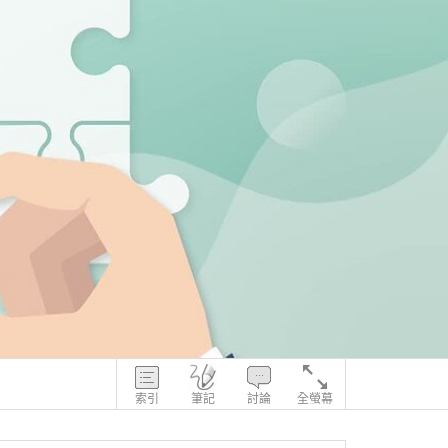
索引
筆記
討論
全螢幕