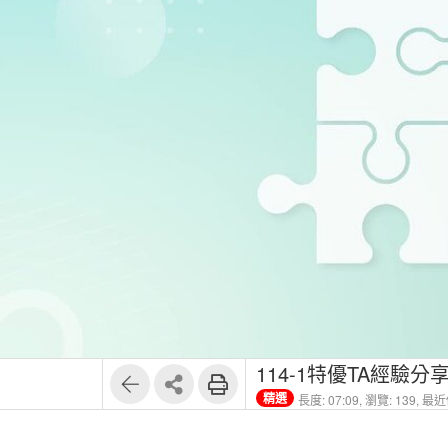
114-1特優TA經驗
精選
長度: 07:09,
瀏覽: 139,
最近修