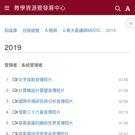
教學資源暨發展中心
知識庫
目錄總覽
A.教師
4.興大磨課師MOOC
2019
2019
管理者：
系統管理者
1.
文字探勘宣傳短片
03:56
2.
計算機設計基礎宣傳短片
01:59
3.
國際市場研究與分析宣傳短片
02:56
4.
情歌三十六薈宣傳短片
03:13
5.
探索真菌的繽紛世界宣傳短片
01:40
6.
探索基因改造食品宣傳短片
02:47