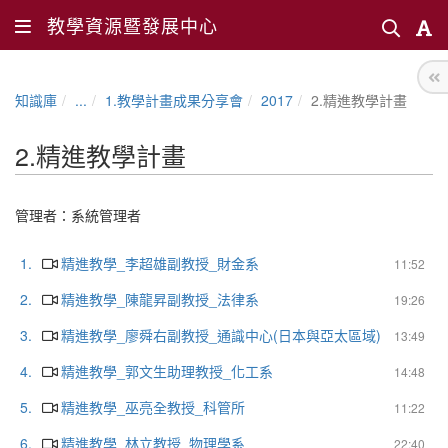
教學資源暨發展中心
知識庫
...
1.教學計畫成果分享會
2017
2.精進教學計畫
2.精進教學計畫
管理者：
系統管理者
1.
精進教學_李超雄副教授_財金系
11:52
2.
精進教學_陳龍昇副教授_法律系
19:26
3.
精進教學_廖舜右副教授_通識中心(日本與亞太區域)
13:49
4.
精進教學_郭文生助理教授_化工系
14:48
5.
精進教學_巫亮全教授_科管所
11:22
6.
精進教學_林立教授_物理學系
22:40