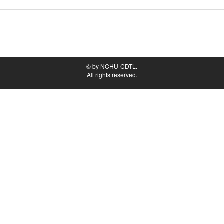
© by NCHU-CDTL.
All rights reserved.