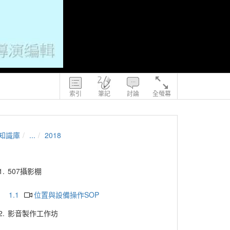
索引
筆記
討論
全螢幕
知識庫
...
2018
1.
507攝影棚
1.1
位置與設備操作SOP
2.
影音製作工作坊