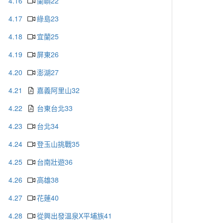
4.16
蘭嶼22
4.17
綠島23
4.18
宜蘭25
4.19
屏東26
4.20
澎湖27
4.21
嘉義阿里山32
4.22
台東台北33
4.23
台北34
4.24
登玉山挑戰35
4.25
台南壯遊36
4.26
高雄38
4.27
花蓮40
4.28
從興出發溫泉X平埔族41