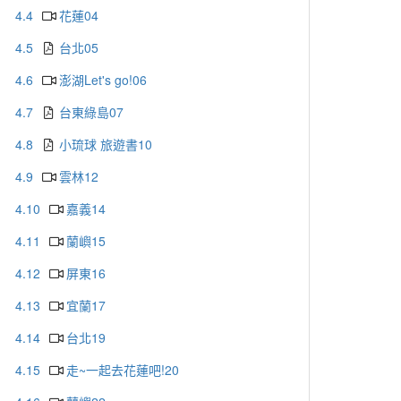
4.4
花蓮04
4.5
台北05
4.6
澎湖Let's go!06
4.7
台東綠島07
4.8
小琉球 旅遊書10
4.9
雲林12
4.10
嘉義14
4.11
蘭嶼15
4.12
屏東16
4.13
宜蘭17
4.14
台北19
4.15
走~一起去花蓮吧!20