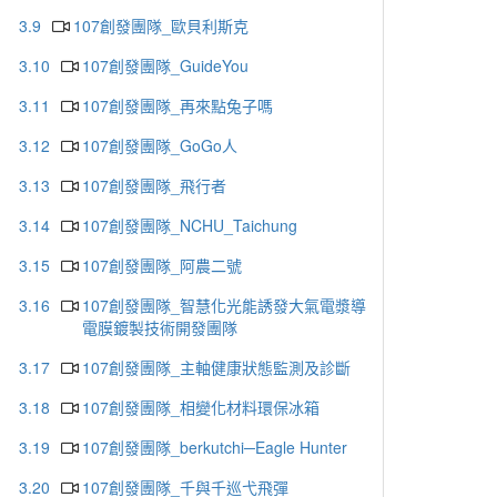
3.9
107創發團隊_歐貝利斯克
3.10
107創發團隊_GuideYou
3.11
107創發團隊_再來點兔子嗎
3.12
107創發團隊_GoGo人
3.13
107創發團隊_飛行者
3.14
107創發團隊_NCHU_Taichung
3.15
107創發團隊_阿農二號
3.16
107創發團隊_智慧化光能誘發大氣電漿導
電膜鍍製技術開發團隊
3.17
107創發團隊_主軸健康狀態監測及診斷
3.18
107創發團隊_相變化材料環保冰箱
3.19
107創發團隊_berkutchi─Eagle Hunter
3.20
107創發團隊_千與千巡弋飛彈