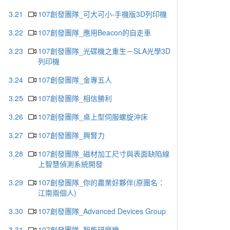
3.21
107創發團隊_可大可小-手機版3D列印機
3.22
107創發團隊_應用Beacon的自走車
3.23
107創發團隊_光碟機之重生－SLA光學3D
列印機
3.24
107創發團隊_金專五人
3.25
107創發團隊_相信勝利
3.26
107創發團隊_桌上型伺服螺旋沖床
3.27
107創發團隊_興腎力
3.28
107創發團隊_磁材加工尺寸與表面缺陷線
上智慧偵測系統開發
3.29
107創發團隊_你的農業好夥伴(原團名：
江南兩個人)
3.30
107創發團隊_Advanced Devices Group
3.31
107創發團隊_智能研磨機