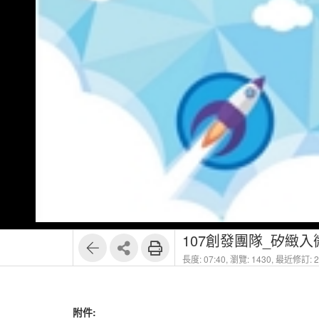
107創發團隊_矽緻入
長度: 07:40,
瀏覽: 1430,
最近修訂: 20
附件: