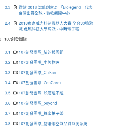
2.3
微軟 2018 潛能創意盃 「Biolegend」代表
台灣出賽全球 - 微軟新聞中心
2.4
2018東京威力科創機器人大賽 全台30強激
戰 虎尾科技大學奪冠 - 中時電子報
3.
107創發團隊
3.1
107創發團隊_貓的報恩組
3.2
107創發團隊_中興物理
3.3
107創發團隊_Chikan
3.4
107創發團隊_ZenCare+
3.5
107創發團隊_尬廣燿不燿
3.6
107創發團隊_beyond
3.7
107創發團隊_蜂蜜柚子茶
3.8
107創發團隊_物聯網空氣品質監測系統