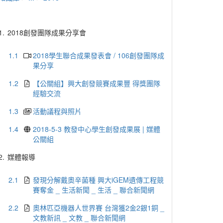
1.
2018創發團隊成果分享會
1.1
2018學生聯合成果發表會 / 106創發團隊成
果分享
1.2
【公關組】興大創發競賽成果豐 得獎團隊
經驗交流
1.3
活動議程與照片
1.4
2018-5-3 教發中心學生創發成果展 | 媒體
公關組
2.
媒體報導
2.1
發現分解戴奧辛菌種 興大iGEM遺傳工程競
賽奪金 _ 生活新聞 _ 生活 _ 聯合新聞網
2.2
奧林匹亞機器人世界賽 台灣獲2金2銀1銅 _
文教新訊 _ 文教 _ 聯合新聞網