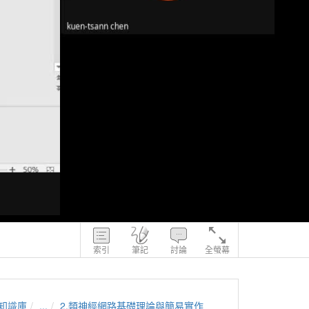
索引
筆記
討論
全螢幕
知識庫
...
2.類神經網路基礎理論與簡易實作