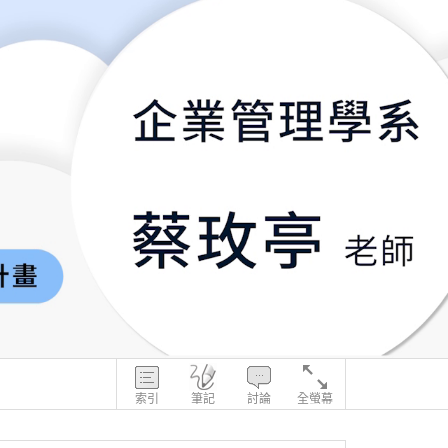
索引
筆記
討論
全螢幕