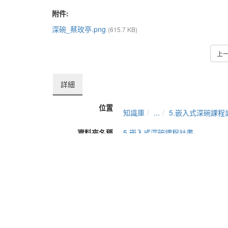
附件:
深碗_蔡玫亭.png
(615.7 KB)
上
詳細
位置
知識庫
...
5.嵌入式深碗課程
資料夾名稱
5.嵌入式深碗課程計畫
上傳者
田莉
單位
教發中心
建立
2022-03-10 15:59:01
最近修訂
2022-03-11 08:54:23
長度
17:10