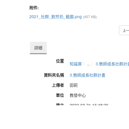
附件:
2021_社群_劉芳礽_截圖.png
(457 KB)
上
詳細
位置
知識庫
...
3.教師成長社群計
資料夾名稱
3.教師成長社群計畫
上傳者
田莉
單位
教發中心
建立
2022-03-21 16:48:20
最近修訂
2022-03-22 10:25:43
長度
10:47