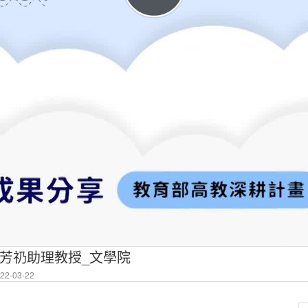
芳礽助理教授_文學院
2-03-22