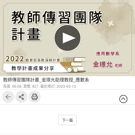
教師傳習團隊計畫_金璟允助理教授_應數系
長度: 06:08,
瀏覽: 827,
最近修訂: 2023-03-13
下一篇