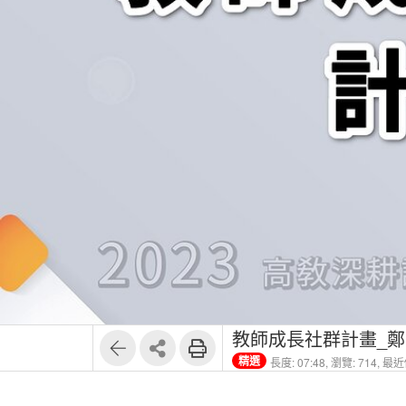
教師成長社群計畫_鄭
精選
長度: 07:48,
瀏覽: 714,
最近修