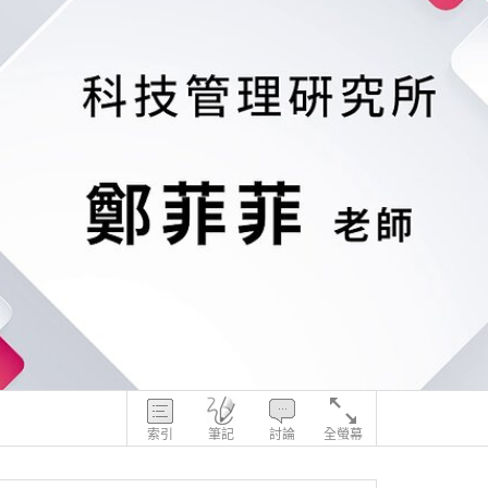
索引
筆記
討論
全螢幕