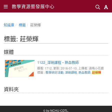
教學資源暨發展中心
知識庫
標籤
莊榮輝
標籤: 莊榮輝
媒體
1122_深碗課程‧熱血教師
觀看: 1712
, 更新: 2018-07-10,
上傳者: 澆鳴小花鹿
標籤 :
教學研討活動
,
深碗課程
,
熱血教師
,
莊榮輝
資料夾
© by NCHU-CDTL.