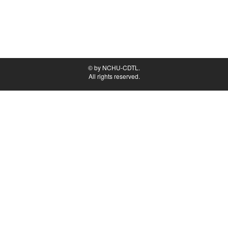
© by NCHU-CDTL.
All rights reserved.