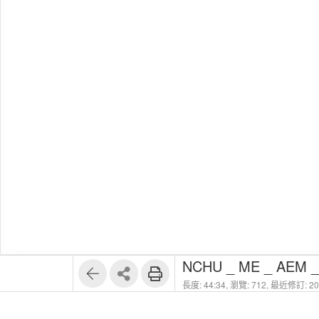
NCHU _ ME _ AEM _ 
長度: 44:34,
瀏覽: 712,
最近修訂: 202