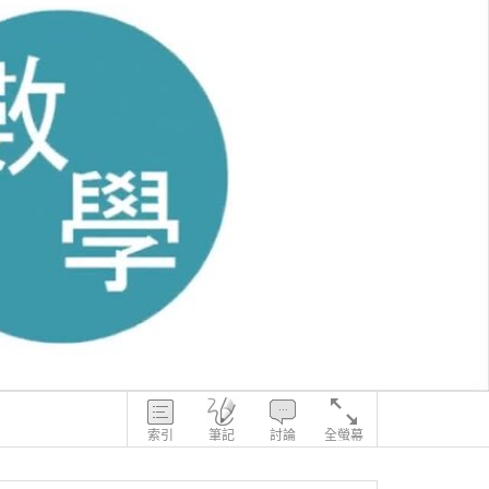
索引
筆記
討論
全螢幕