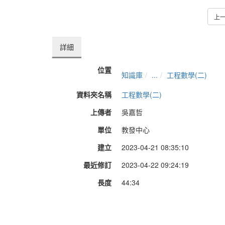
上
詳細
位置
知識庫
...
工程數學(二)
資料夾名稱
工程數學(二)
上傳者
吳嘉哲
單位
教發中心
建立
2023-04-21 08:35:10
最近修訂
2023-04-22 09:24:19
長度
44:34