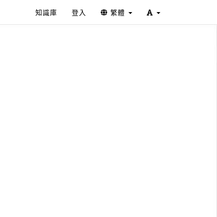
知識庫
登入
繁體