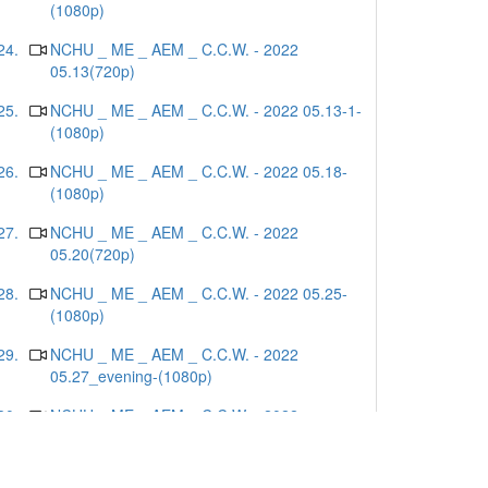
(1080p)
24.
NCHU _ ME _ AEM _ C.C.W. - 2022
05.13(720p)
25.
NCHU _ ME _ AEM _ C.C.W. - 2022 05.13-1-
(1080p)
26.
NCHU _ ME _ AEM _ C.C.W. - 2022 05.18-
(1080p)
27.
NCHU _ ME _ AEM _ C.C.W. - 2022
05.20(720p)
28.
NCHU _ ME _ AEM _ C.C.W. - 2022 05.25-
(1080p)
29.
NCHU _ ME _ AEM _ C.C.W. - 2022
05.27_evening-(1080p)
30.
NCHU _ ME _ AEM _ C.C.W. - 2022
05.27_morning-(1080p)
31.
NCHU _ ME _ AEM _ C.C.W. - 2022 06.01-