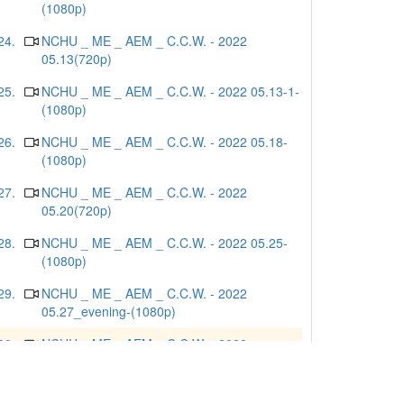
(1080p)
24.
NCHU _ ME _ AEM _ C.C.W. - 2022
05.13(720p)
25.
NCHU _ ME _ AEM _ C.C.W. - 2022 05.13-1-
(1080p)
26.
NCHU _ ME _ AEM _ C.C.W. - 2022 05.18-
(1080p)
27.
NCHU _ ME _ AEM _ C.C.W. - 2022
05.20(720p)
28.
NCHU _ ME _ AEM _ C.C.W. - 2022 05.25-
(1080p)
29.
NCHU _ ME _ AEM _ C.C.W. - 2022
05.27_evening-(1080p)
30.
NCHU _ ME _ AEM _ C.C.W. - 2022
05.27_morning-(1080p)
31.
NCHU _ ME _ AEM _ C.C.W. - 2022 06.01-