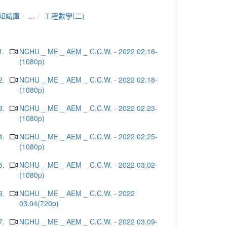
知識庫
...
工程數學(二)
1.
NCHU _ ME _ AEM _ C.C.W. - 2022 02.16-
(1080p)
2.
NCHU _ ME _ AEM _ C.C.W. - 2022 02.18-
(1080p)
3.
NCHU _ ME _ AEM _ C.C.W. - 2022 02.23-
(1080p)
4.
NCHU _ ME _ AEM _ C.C.W. - 2022 02.25-
(1080p)
5.
NCHU _ ME _ AEM _ C.C.W. - 2022 03.02-
(1080p)
6.
NCHU _ ME _ AEM _ C.C.W. - 2022
03.04(720p)
7.
NCHU _ ME _ AEM _ C.C.W. - 2022 03.09-