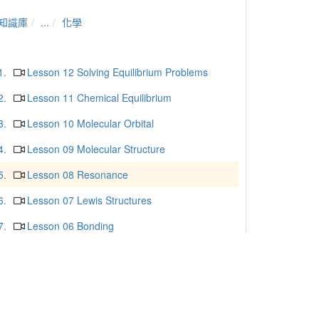
知識庫
...
化學
1.
Lesson 12 Solving Equilibrium Problems
2.
Lesson 11 Chemical Equilibrium
3.
Lesson 10 Molecular Orbital
4.
Lesson 09 Molecular Structure
5.
Lesson 08 Resonance
6.
Lesson 07 Lewis Structures
7.
Lesson 06 Bonding
8.
Lesson 05 Enthalpy and Calorimetry
9.
Lesson 04 Thermochemistry
10.
Lesson 03 Aufbau Principle and Periodic
Table