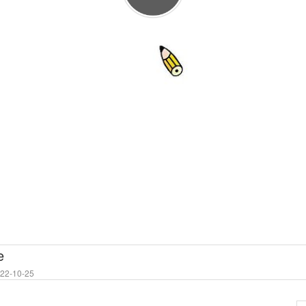
e
2-10-25