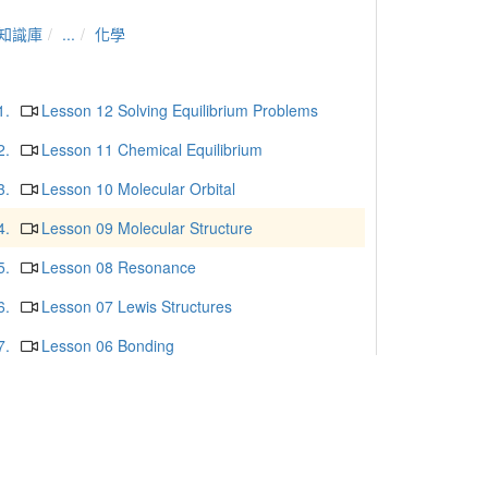
知識庫
...
化學
1.
Lesson 12 Solving Equilibrium Problems
2.
Lesson 11 Chemical Equilibrium
3.
Lesson 10 Molecular Orbital
4.
Lesson 09 Molecular Structure
5.
Lesson 08 Resonance
6.
Lesson 07 Lewis Structures
7.
Lesson 06 Bonding
8.
Lesson 05 Enthalpy and Calorimetry
9.
Lesson 04 Thermochemistry
10.
Lesson 03 Aufbau Principle and Periodic
Table