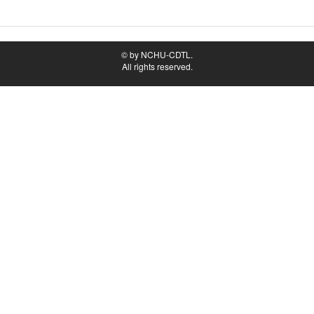
© by NCHU-CDTL.
All rights reserved.