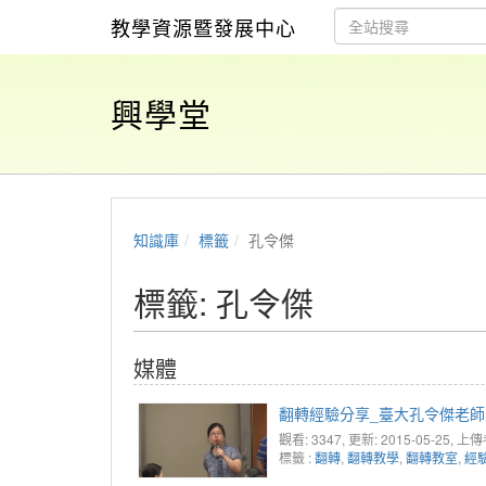
教學資源暨發展中心
興學堂
知識庫
標籤
孔令傑
標籤: 孔令傑
媒體
翻轉經驗分享_臺大孔令傑老師
觀看: 3347
, 更新: 2015-05-25,
上傳
標籤 :
翻轉
,
翻轉教學
,
翻轉教室
,
經