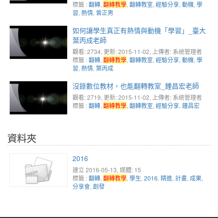
標籤 :
翻轉
,
翻轉教學
,
翻轉教室
,
經驗分享
,
動機
,
學
習
,
熱情
,
曾正男
如何讓學生真正有熱情與動機「學習」_臺大
葉丙成老師
觀看: 2734
, 更新: 2015-11-02,
上傳者: 系統管理者
標籤 :
翻轉
,
翻轉教學
,
翻轉教室
,
經驗分享
,
動機
,
學
習
,
熱情
,
葉丙成
沒錄數位教材，也能翻轉教室_鍾昌宏老師
觀看: 2719
, 更新: 2015-11-02,
上傳者: 系統管理者
標籤 :
翻轉
,
翻轉教學
,
翻轉教室
,
經驗分享
,
鍾昌宏
資料夾
2016
建立 2016-05-13, 媒體: 15
標籤 :
翻轉
,
翻轉教學
,
學生
,
2016
,
精進
,
計畫
,
成果
,
分享會
,
創發