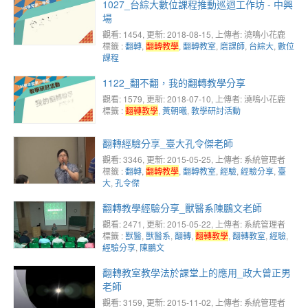
1027_台綜大數位課程推動巡迴工作坊 - 中興
場
觀看: 1454
, 更新: 2018-08-15,
上傳者: 澆鳴小花鹿
標籤 :
翻轉
,
翻轉教學
,
翻轉教室
,
磨課師
,
台綜大
,
數位
課程
1122_翻不翻，我的翻轉教學分享
觀看: 1579
, 更新: 2018-07-10,
上傳者: 澆鳴小花鹿
標籤 :
翻轉教學
,
黃朝曦
,
教學研討活動
翻轉經驗分享_臺大孔令傑老師
觀看: 3346
, 更新: 2015-05-25,
上傳者: 系統管理者
標籤 :
翻轉
,
翻轉教學
,
翻轉教室
,
經驗
,
經驗分享
,
臺
大
,
孔令傑
翻轉教學經驗分享_獸醫系陳鵬文老師
觀看: 2471
, 更新: 2015-05-22,
上傳者: 系統管理者
標籤 :
獸醫
,
獸醫系
,
翻轉
,
翻轉教學
,
翻轉教室
,
經驗
,
經驗分享
,
陳鵬文
翻轉教室教學法於課堂上的應用_政大曾正男
老師
觀看: 3159
, 更新: 2015-11-02,
上傳者: 系統管理者