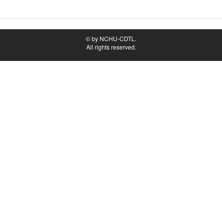
© by NCHU-CDTL.
All rights reserved.