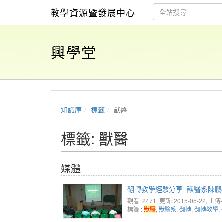
教學資源暨發展中心
興學堂
知識庫
標籤
獸醫
標籤: 獸醫
媒體
翻轉教學經驗分享_獸醫系陳
觀看: 2471
, 更新: 2015-05-22,
上傳
標籤 :
獸醫
,
獸醫系
,
翻轉
,
翻轉教學
,