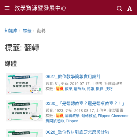
教學資源暨發展中心
知識庫
標籤
翻轉
標籤: 翻轉
媒體
0627_數位教學簡報實用設計
觀看: 81
, 更新: 2019-07-17,
上傳者: 系統管理者
標籤 :
翻轉
,
教學
,
磨課師
,
簡報
,
數位
,
技巧
0330_「是翻轉教室？還是翻桌教室？！」
觀看: 1923
, 更新: 2018-08-17,
上傳者: 後製勇勇
標籤 :
翻轉
,
翻轉教學
,
翻轉教室
,
Flipped Classroom
,
黃國禎老師
,
Flipped
0628_數位教材到底要怎麼設計啦