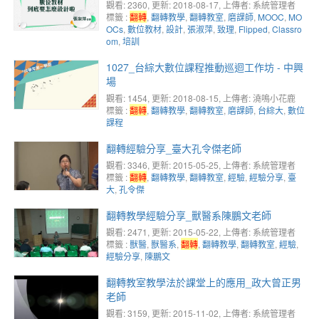
觀看: 2360
, 更新: 2018-08-17,
上傳者: 系統管理者
標籤 :
翻轉
,
翻轉教學
,
翻轉教室
,
磨課師
,
MOOC
,
MO
OCs
,
數位教材
,
設計
,
張淑萍
,
致理
,
Flipped
,
Classro
om
,
培訓
1027_台綜大數位課程推動巡迴工作坊 - 中興
場
觀看: 1454
, 更新: 2018-08-15,
上傳者: 澆鳴小花鹿
標籤 :
翻轉
,
翻轉教學
,
翻轉教室
,
磨課師
,
台綜大
,
數位
課程
翻轉經驗分享_臺大孔令傑老師
觀看: 3346
, 更新: 2015-05-25,
上傳者: 系統管理者
標籤 :
翻轉
,
翻轉教學
,
翻轉教室
,
經驗
,
經驗分享
,
臺
大
,
孔令傑
翻轉教學經驗分享_獸醫系陳鵬文老師
觀看: 2471
, 更新: 2015-05-22,
上傳者: 系統管理者
標籤 :
獸醫
,
獸醫系
,
翻轉
,
翻轉教學
,
翻轉教室
,
經驗
,
經驗分享
,
陳鵬文
翻轉教室教學法於課堂上的應用_政大曾正男
老師
觀看: 3159
, 更新: 2015-11-02,
上傳者: 系統管理者