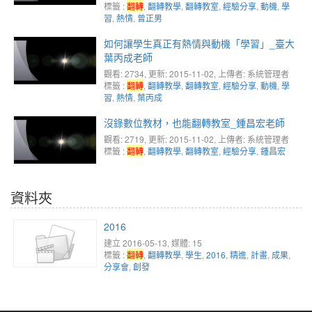
標籤 :
翻轉
,
翻轉教學
,
翻轉教室
,
經驗分享
,
動機
,
學
習
,
熱情
,
曾正男
如何讓學生真正有熱情與動機「學習」_臺大
葉丙成老師
觀看: 2734
, 更新: 2015-11-02,
上傳者: 系統管理者
標籤 :
翻轉
,
翻轉教學
,
翻轉教室
,
經驗分享
,
動機
,
學
習
,
熱情
,
葉丙成
沒錄數位教材，也能翻轉教室_鍾昌宏老師
觀看: 2719
, 更新: 2015-11-02,
上傳者: 系統管理者
標籤 :
翻轉
,
翻轉教學
,
翻轉教室
,
經驗分享
,
鍾昌宏
資料夾
2016
建立 2016-05-13, 媒體: 15
標籤 :
翻轉
,
翻轉教學
,
學生
,
2016
,
精進
,
計畫
,
成果
,
分享會
,
創發