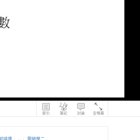
索引
筆記
討論
全螢幕
知識庫
...
電磁學二