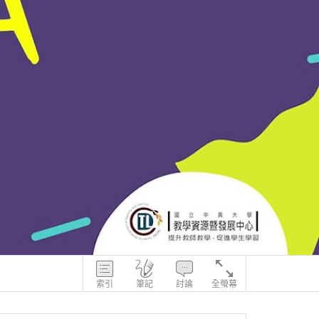
索引
筆記
討論
全螢幕