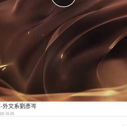
分享-外文系劉彥岑
2-10-25