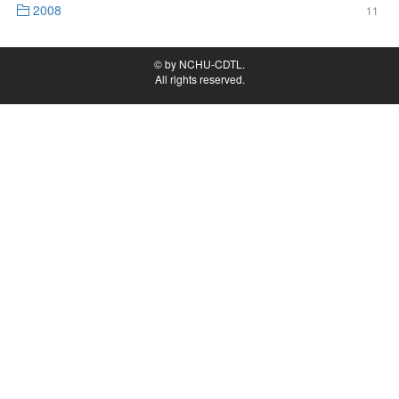
2008
11
© by NCHU-CDTL.
All rights reserved.