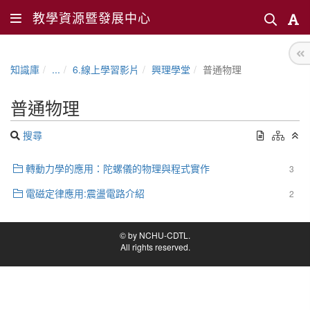
教學資源暨發展中心
知識庫
...
6.線上學習影片
興理學堂
普通物理
普通物理
搜尋
轉動力學的應用：陀螺儀的物理與程式實作
3
電磁定律應用:震盪電路介紹
2
© by NCHU-CDTL.
All rights reserved.